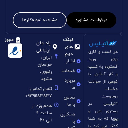
درخواست مشاوره
مشاهده نمونه‌کارها
لینک
مجوز
راه های
های
ارتباطی
هر کسب و کاری
مهم
ایران،
برای ورود
اخبار
خراسان
گسترده به کسب
خدمات
رضوی،
و کار آنلاین، با
مشهد
درباره
کوهی از سوالات
ما
تلفن تماس:
مختلف
09391183837
روبروست.
تماس
آتیلیس در
با ما
همه‌روزه از
بستری امن و
ساعت 9
همکاری
پویا که به شما
الی 20
با
کمک می کند تا