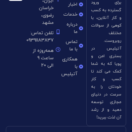
ایران،
برای ورود
اخبار
خراسان
گسترده به کسب
خدمات
رضوی،
و کار آنلاین، با
مشهد
درباره
کوهی از سوالات
ما
تلفن تماس:
مختلف
09391183837
روبروست.
تماس
آتیلیس در
با ما
همه‌روزه از
بستری امن و
ساعت 9
همکاری
پویا که به شما
الی 20
با
کمک می کند تا
آتیلیس
کسب و کار
خودتان را به
سرعت در دنیای
مجازی توسعه
دهید و از رشد
آن لذت ببرید!